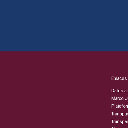
Enlaces
Datos a
Marco J
Platafo
Transpa
Transpar