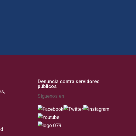
Denuncia contra servidores
públicos
es,
Síguenos en
ad