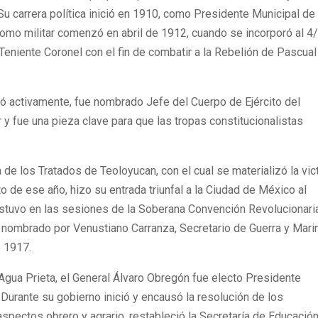
u carrera política inició en 1910, como Presidente Municipal de
como militar comenzó en abril de 1912, cuando se incorporó al 4/
 Teniente Coronel con el fin de combatir a la Rebelión de Pascual
ipó activamente, fue nombrado Jefe del Cuerpo de Ejército del
 y fue una pieza clave para que las tropas constitucionalistas
 de los Tratados de Teoloyucan, con el cual se materializó la vic
to de ese año, hizo su entrada triunfal a la Ciudad de México al
Estuvo en las sesiones de la Soberana Convención Revolucionaria
 nombrado por Venustiano Carranza, Secretario de Guerra y Mari
 1917.
gua Prieta, el General Álvaro Obregón fue electo Presidente
 Durante su gobierno inició y encausó la resolución de los
spectos obrero y agrario, restableció la Secretaría de Educació